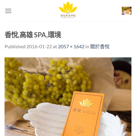
Skip
to
content
香悅,高雄 SPA,環境
Published
2016-01-22
at
2057 × 1642
in
關於香悅