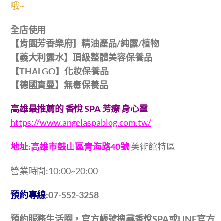
哦~
全店使用
【肯園芳香樂府】精油產品/純露/植物
【義大利露水】頂級整體美容保養品
【THALGO】化妝保養品
【德國寶曼】無毒保養品
高雄最推薦的 香悅 SPA 芳療 身心靈
https://www.angelaspablog.com.tw/
地址:高雄市鼓山區青海路40號
美術館特區
營業時間:10:00~20:00
預約專線
:07-552-3258
預約服務生活圈，官方帳號搜尋香悅SPA或LINE官方