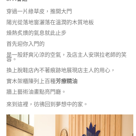
穿過一片綠草皮，推開大門
陽光從落地窗灑落在溫潤的木質地板
燥熱炙燠的氣息就此止步
首先迎你入門的
是一股舒爽沁涼的空氣，及店主人安琪拉老師的笑
容。
換上脫鞋店內不著痕跡地展現店主人的用心，
實木架櫃陳列上百種
芳療精油
牆上藝術油畫點亮門廳。
來到這裡，彷彿回到夢想中的家。