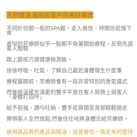
天然精油 最貼近客戶的美好需求
不同於坊間一般的SPA館，走入香悅，時間彷若慢下
來
香悅的芳療師似乎一點都不急著開始療程，反倒先請
客人脫鞋
踏上腳底穴道健康檢測板，
徐徐呼吸、吐氣，了解自己最近身體發生什麼事
療程展開前，芳療師會有一段非常特別的香氣儀式
然後將溫暖充滿愛的雙手平放在客人肩膀上與客人
「身體打招呼」
給予祝福，調勻吐納，雙手從肩頸至背部輕輕遊走
帶領客人全然放鬆,然後信任地將身體交給芳療師。
使用高品質的產品與精油，這是香悅一路走來的堅持