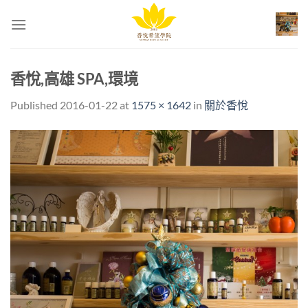
Skip
to
content
香悅,高雄 SPA,環境
Published
2016-01-22
at
1575 × 1642
in
關於香悅