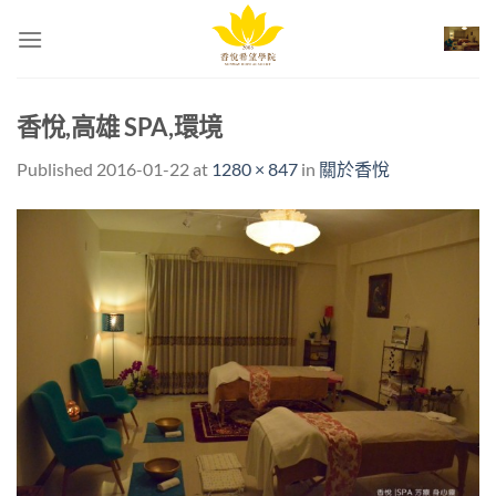
Skip
to
content
香悅,高雄 SPA,環境
Published
2016-01-22
at
1280 × 847
in
關於香悅