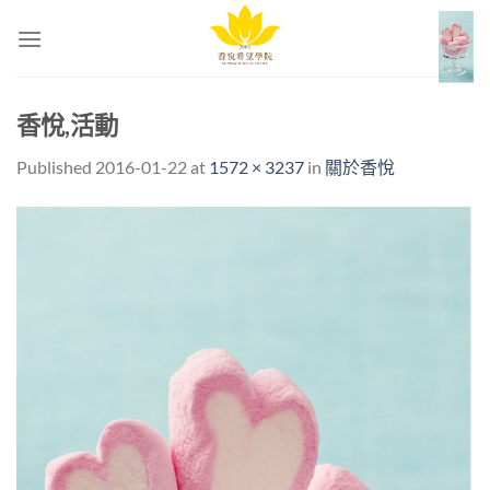
Skip
to
content
香悅,活動
Published
2016-01-22
at
1572 × 3237
in
關於香悅