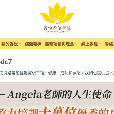
關於香悅
媒體報導
服務項目與理念
線上課程
聯絡
4dc7
使引路帶您輕鬆實現幸福、健康、成功和夢想。我們也提供占卜