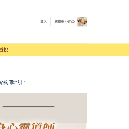
登入
購物車 /
NT$
0
香悅
諮詢師培訓。