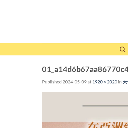
Skip
to
content
01_a14d6b67aa86770c
Published
2024-05-09
at
1920 × 2020
in
天