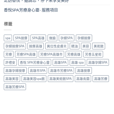
走訪香悅，邀請您，停下來享受美好
香悅SPA芳療身心靈- 服務項目
標籤
spa
SPA按摩
SPA高雄
做臉
孕婦SPA
孕婦按摩
孕婦按摩SPA
按摩高雄
異位性皮膚炎
精油
美容
美術館
芳療
芳療SPA高雄
芳療SPA高雄市
芳療高雄
芳香五星術
許禮安
香悅 SPA芳療身心靈
高雄SPA
高雄 spa
高雄孕婦SPA
高雄孕婦按摩
高雄市SPA
高雄市芳療SPA
高雄按摩
高雄美容
高雄美容spa館
高雄美術館SPA
高雄肯園
高雄芳療
高雄芳療SPA