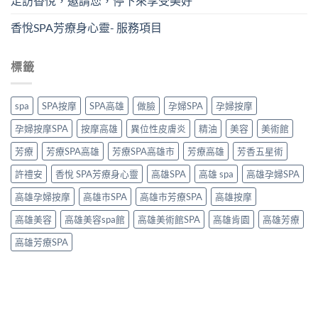
走訪香悅，邀請您，停下來享受美好
香悅SPA芳療身心靈- 服務項目
標籤
spa
SPA按摩
SPA高雄
做臉
孕婦SPA
孕婦按摩
孕婦按摩SPA
按摩高雄
異位性皮膚炎
精油
美容
美術館
芳療
芳療SPA高雄
芳療SPA高雄市
芳療高雄
芳香五星術
許禮安
香悅 SPA芳療身心靈
高雄SPA
高雄 spa
高雄孕婦SPA
高雄孕婦按摩
高雄市SPA
高雄市芳療SPA
高雄按摩
高雄美容
高雄美容spa館
高雄美術館SPA
高雄肯園
高雄芳療
高雄芳療SPA